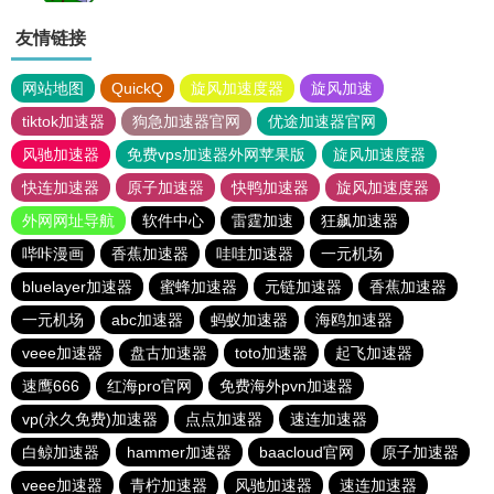
友情链接
网站地图
QuickQ
旋风加速度器
旋风加速
tiktok加速器
狗急加速器官网
优途加速器官网
风驰加速器
免费vps加速器外网苹果版
旋风加速度器
快连加速器
原子加速器
快鸭加速器
旋风加速度器
外网网址导航
软件中心
雷霆加速
狂飙加速器
哔咔漫画
香蕉加速器
哇哇加速器
一元机场
bluelayer加速器
蜜蜂加速器
元链加速器
香蕉加速器
一元机场
abc加速器
蚂蚁加速器
海鸥加速器
veee加速器
盘古加速器
toto加速器
起飞加速器
速鹰666
红海pro官网
免费海外pvn加速器
vp(永久免费)加速器
点点加速器
速连加速器
白鲸加速器
hammer加速器
baacloud官网
原子加速器
veee加速器
青柠加速器
风驰加速器
速连加速器