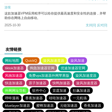
游客
这款加速器VPM应用程序可以给你提供最高速度和安全性的连接，并帮
助你在网络上自由移动。
2025-10-30
支持
[0]
反对
[0]
友情链接
网站地图
QuickQ
旋风加速度器
旋风加速
tiktok加速器
狗急加速器官网
优途加速器官网
风驰加速器
免费vps加速器外网苹果版
旋风加速度器
快连加速器
原子加速器
快鸭加速器
旋风加速度器
外网网址导航
软件中心
雷霆加速
狂飙加速器
哔咔漫画
香蕉加速器
哇哇加速器
一元机场
bluelayer加速器
蜜蜂加速器
元链加速器
香蕉加速器