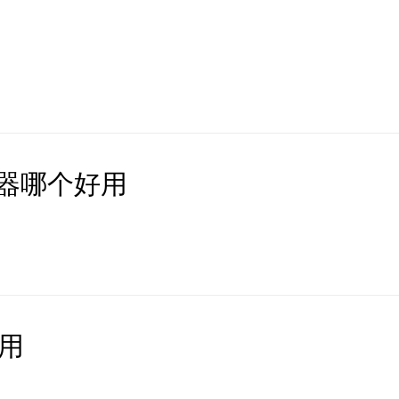
器哪个好用
用