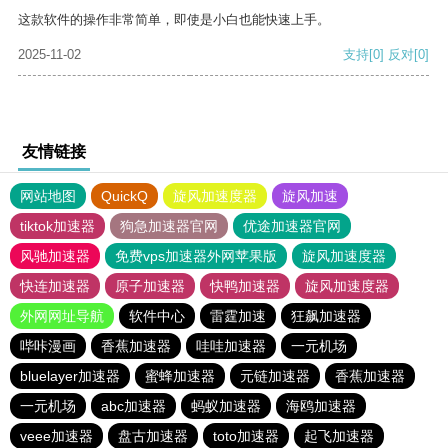
这款软件的操作非常简单，即使是小白也能快速上手。
2025-11-02
支持
[0]
反对
[0]
友情链接
网站地图
QuickQ
旋风加速度器
旋风加速
tiktok加速器
狗急加速器官网
优途加速器官网
风驰加速器
免费vps加速器外网苹果版
旋风加速度器
快连加速器
原子加速器
快鸭加速器
旋风加速度器
外网网址导航
软件中心
雷霆加速
狂飙加速器
哔咔漫画
香蕉加速器
哇哇加速器
一元机场
bluelayer加速器
蜜蜂加速器
元链加速器
香蕉加速器
一元机场
abc加速器
蚂蚁加速器
海鸥加速器
veee加速器
盘古加速器
toto加速器
起飞加速器