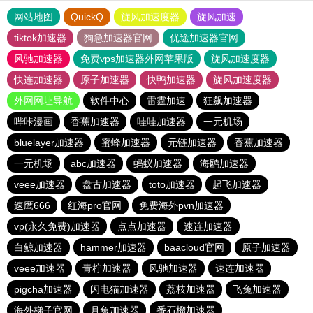
网站地图
QuickQ
旋风加速度器
旋风加速
tiktok加速器
狗急加速器官网
优途加速器官网
风驰加速器
免费vps加速器外网苹果版
旋风加速度器
快连加速器
原子加速器
快鸭加速器
旋风加速度器
外网网址导航
软件中心
雷霆加速
狂飙加速器
哔咔漫画
香蕉加速器
哇哇加速器
一元机场
bluelayer加速器
蜜蜂加速器
元链加速器
香蕉加速器
一元机场
abc加速器
蚂蚁加速器
海鸥加速器
veee加速器
盘古加速器
toto加速器
起飞加速器
速鹰666
红海pro官网
免费海外pvn加速器
vp(永久免费)加速器
点点加速器
速连加速器
白鲸加速器
hammer加速器
baacloud官网
原子加速器
veee加速器
青柠加速器
风驰加速器
速连加速器
pigcha加速器
闪电猫加速器
荔枝加速器
飞兔加速器
海外梯子官网
月兔加速器
番石榴加速器