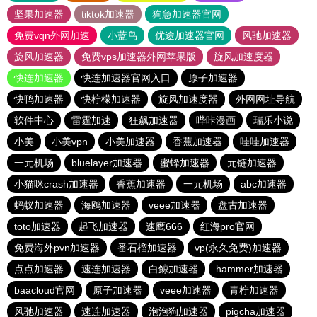
坚果加速器
tiktok加速器
狗急加速器官网
免费vqn外网加速
小蓝鸟
优途加速器官网
风驰加速器
旋风加速器
免费vps加速器外网苹果版
旋风加速度器
快连加速器
快连加速器官网入口
原子加速器
快鸭加速器
快柠檬加速器
旋风加速度器
外网网址导航
软件中心
雷霆加速
狂飙加速器
哔咔漫画
瑞乐小说
小美
小美vpn
小美加速器
香蕉加速器
哇哇加速器
一元机场
bluelayer加速器
蜜蜂加速器
元链加速器
小猫咪crash加速器
香蕉加速器
一元机场
abc加速器
蚂蚁加速器
海鸥加速器
veee加速器
盘古加速器
toto加速器
起飞加速器
速鹰666
红海pro官网
免费海外pvn加速器
番石榴加速器
vp(永久免费)加速器
点点加速器
速连加速器
白鲸加速器
hammer加速器
baacloud官网
原子加速器
veee加速器
青柠加速器
风驰加速器
速连加速器
泡泡狗加速器
pigcha加速器