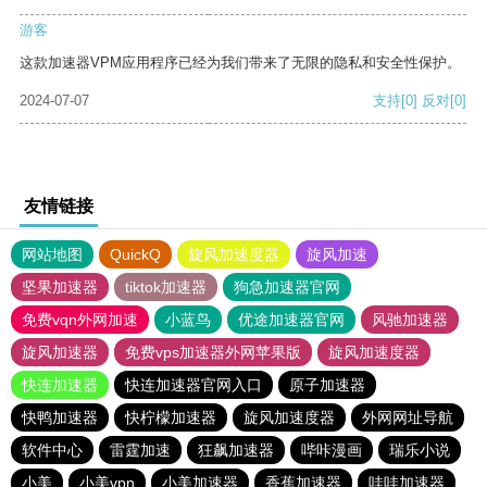
游客
这款加速器VPM应用程序已经为我们带来了无限的隐私和安全性保护。
2024-07-07
支持
[0]
反对
[0]
友情链接
网站地图
QuickQ
旋风加速度器
旋风加速
坚果加速器
tiktok加速器
狗急加速器官网
免费vqn外网加速
小蓝鸟
优途加速器官网
风驰加速器
旋风加速器
免费vps加速器外网苹果版
旋风加速度器
快连加速器
快连加速器官网入口
原子加速器
快鸭加速器
快柠檬加速器
旋风加速度器
外网网址导航
软件中心
雷霆加速
狂飙加速器
哔咔漫画
瑞乐小说
小美
小美vpn
小美加速器
香蕉加速器
哇哇加速器