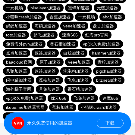
一元机场
bluelayer加速器
蜜蜂加速器
元链加速器
小猫咪crash加速器
香蕉加速器
一元机场
abc加速器
蚂蚁加速器
海鸥加速器
veee加速器
盘古加速器
toto加速器
起飞加速器
速鹰666
红海pro官网
免费海外pvn加速器
番石榴加速器
vp(永久免费)加速器
点点加速器
速连加速器
白鲸加速器
hammer加速器
baacloud官网
原子加速器
veee加速器
青柠加速器
风驰加速器
速连加速器
泡泡狗加速器
pigcha加速器
闪电猫加速器
荔枝加速器
飞兔加速器
bitznet加速器
海外梯子官网
月兔加速器
番石榴加速器
vp(永久免费)加速器
优云666
飞兔加速器
速鹰666
ikuuu.me加速器官网
荔枝加速器
小猫咪crash加速器
极风加速器
永久免费使用的加速器
下载
0.019708s
首页
安卓
苹果
排行
推荐