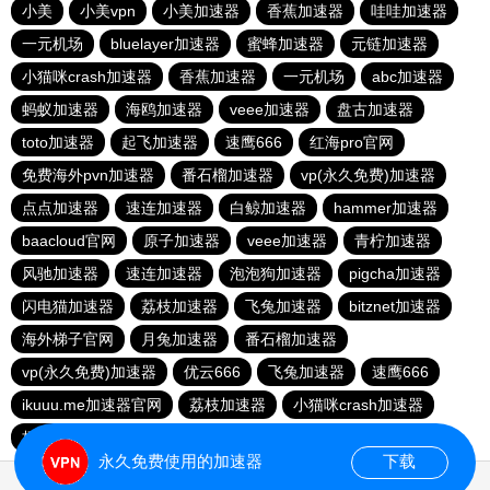
小美
小美vpn
小美加速器
香蕉加速器
哇哇加速器
一元机场
bluelayer加速器
蜜蜂加速器
元链加速器
小猫咪crash加速器
香蕉加速器
一元机场
abc加速器
蚂蚁加速器
海鸥加速器
veee加速器
盘古加速器
toto加速器
起飞加速器
速鹰666
红海pro官网
免费海外pvn加速器
番石榴加速器
vp(永久免费)加速器
点点加速器
速连加速器
白鲸加速器
hammer加速器
baacloud官网
原子加速器
veee加速器
青柠加速器
风驰加速器
速连加速器
泡泡狗加速器
pigcha加速器
闪电猫加速器
荔枝加速器
飞兔加速器
bitznet加速器
海外梯子官网
月兔加速器
番石榴加速器
vp(永久免费)加速器
优云666
飞兔加速器
速鹰666
ikuuu.me加速器官网
荔枝加速器
小猫咪crash加速器
极风加速器
永久免费使用的加速器
下载