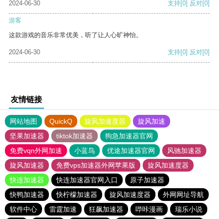
2024-06-30
支持
[0]
反对
[0]
游客
这款游戏的音乐非常优美，听了让人心旷神怡。
2024-06-30
支持
[0]
反对
[0]
友情链接
网站地图
QuickQ
旋风加速度器
旋风加速
坚果加速器
tiktok加速器
狗急加速器官网
免费vqn外网加速
小蓝鸟
优途加速器官网
风驰加速器
旋风加速器
免费vps加速器外网苹果版
旋风加速度器
快连加速器
快连加速器官网入口
原子加速器
快鸭加速器
快柠檬加速器
旋风加速度器
外网网址导航
软件中心
雷霆加速
狂飙加速器
哔咔漫画
瑞乐小说