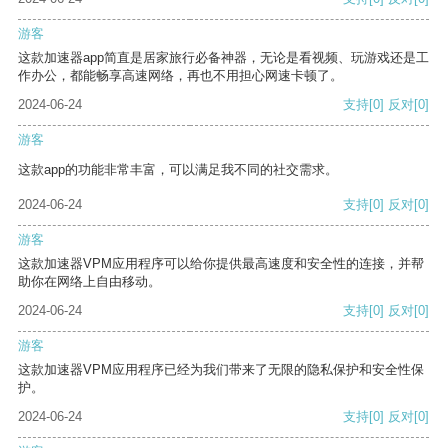
游客
这款加速器app简直是居家旅行必备神器，无论是看视频、玩游戏还是工
作办公，都能畅享高速网络，再也不用担心网速卡顿了。
2024-06-24
支持
[0]
反对
[0]
游客
这款app的功能非常丰富，可以满足我不同的社交需求。
2024-06-24
支持
[0]
反对
[0]
游客
这款加速器VPM应用程序可以给你提供最高速度和安全性的连接，并帮
助你在网络上自由移动。
2024-06-24
支持
[0]
反对
[0]
游客
这款加速器VPM应用程序已经为我们带来了无限的隐私保护和安全性保
护。
2024-06-24
支持
[0]
反对
[0]