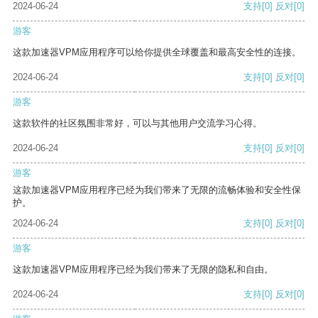
2024-06-24
支持
[0]
反对
[0]
游客
这款加速器VPM应用程序可以给你提供全球覆盖和最高安全性的连接。
2024-06-24
支持
[0]
反对
[0]
游客
这款软件的社区氛围非常好，可以与其他用户交流学习心得。
2024-06-24
支持
[0]
反对
[0]
游客
这款加速器VPM应用程序已经为我们带来了无限的流畅体验和安全性保
护。
2024-06-24
支持
[0]
反对
[0]
游客
这款加速器VPM应用程序已经为我们带来了无限的隐私和自由。
2024-06-24
支持
[0]
反对
[0]