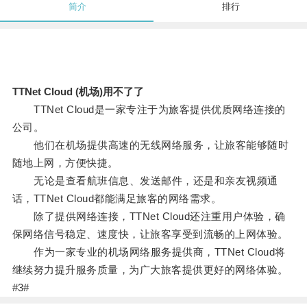
简介
排行
TTNet Cloud (机场)用不了了
TTNet Cloud是一家专注于为旅客提供优质网络连接的
公司。
他们在机场提供高速的无线网络服务，让旅客能够随时
随地上网，方便快捷。
无论是查看航班信息、发送邮件，还是和亲友视频通
话，TTNet Cloud都能满足旅客的网络需求。
除了提供网络连接，TTNet Cloud还注重用户体验，确
保网络信号稳定、速度快，让旅客享受到流畅的上网体验。
作为一家专业的机场网络服务提供商，TTNet Cloud将
继续努力提升服务质量，为广大旅客提供更好的网络体验。
#3#