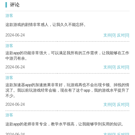
评论
游客
这款游戏的剧情非常感人，让我久久不能忘怀。
2024-06-24
支持
[0]
反对
[0]
游客
这款app的功能非常强大，可以满足我所有的工作需求，让我能够在工作
中游刃有余。
2024-06-24
支持
[0]
反对
[0]
游客
这款加速器app的加速效果非常好，玩游戏再也不会出现卡顿、掉线的情
况了。我以前玩游戏经常会输，现在有了这个app，我的游戏水平提升了
不少。
2024-06-24
支持
[0]
反对
[0]
游客
这款app的老师非常专业，教学水平很高，让我能够学到实用的知识。
2024-06-24
支持
[0]
反对
[0]