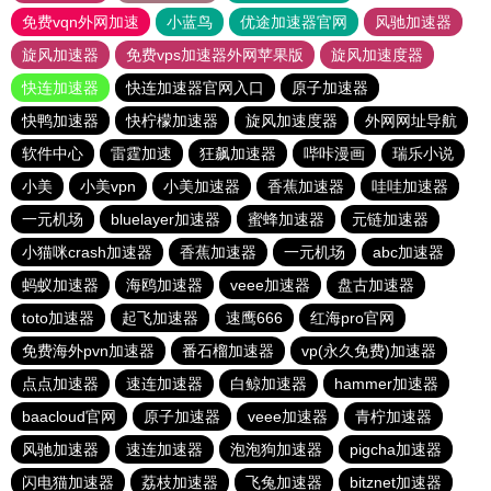
免费vqn外网加速
小蓝鸟
优途加速器官网
风驰加速器
旋风加速器
免费vps加速器外网苹果版
旋风加速度器
快连加速器
快连加速器官网入口
原子加速器
快鸭加速器
快柠檬加速器
旋风加速度器
外网网址导航
软件中心
雷霆加速
狂飙加速器
哔咔漫画
瑞乐小说
小美
小美vpn
小美加速器
香蕉加速器
哇哇加速器
一元机场
bluelayer加速器
蜜蜂加速器
元链加速器
小猫咪crash加速器
香蕉加速器
一元机场
abc加速器
蚂蚁加速器
海鸥加速器
veee加速器
盘古加速器
toto加速器
起飞加速器
速鹰666
红海pro官网
免费海外pvn加速器
番石榴加速器
vp(永久免费)加速器
点点加速器
速连加速器
白鲸加速器
hammer加速器
baacloud官网
原子加速器
veee加速器
青柠加速器
风驰加速器
速连加速器
泡泡狗加速器
pigcha加速器
闪电猫加速器
荔枝加速器
飞兔加速器
bitznet加速器