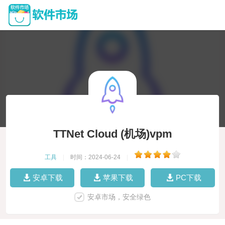
TTNet Cloud (机场)vpm
工具
|
时间：2024-06-24
|
安卓下载
苹果下载
PC下载
安卓市场，安全绿色