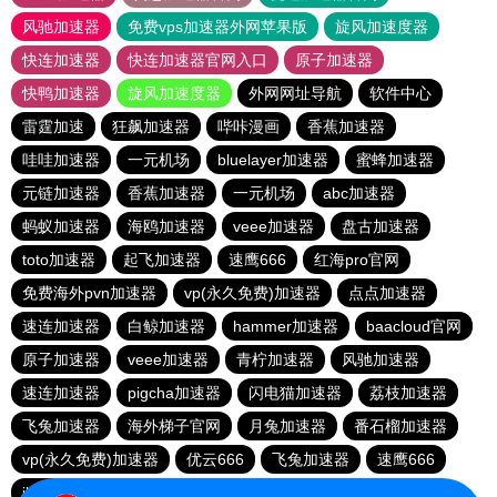
风驰加速器
免费vps加速器外网苹果版
旋风加速度器
快连加速器
快连加速器官网入口
原子加速器
快鸭加速器
旋风加速度器
外网网址导航
软件中心
雷霆加速
狂飙加速器
哔咔漫画
香蕉加速器
哇哇加速器
一元机场
bluelayer加速器
蜜蜂加速器
元链加速器
香蕉加速器
一元机场
abc加速器
蚂蚁加速器
海鸥加速器
veee加速器
盘古加速器
toto加速器
起飞加速器
速鹰666
红海pro官网
免费海外pvn加速器
vp(永久免费)加速器
点点加速器
速连加速器
白鲸加速器
hammer加速器
baacloud官网
原子加速器
veee加速器
青柠加速器
风驰加速器
速连加速器
pigcha加速器
闪电猫加速器
荔枝加速器
飞兔加速器
海外梯子官网
月兔加速器
番石榴加速器
vp(永久免费)加速器
优云666
飞兔加速器
速鹰666
ikuuu.me加速器官网
荔枝加速器
极风加速器