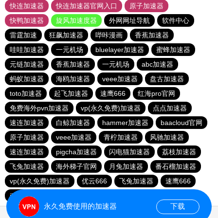
快连加速器
快连加速器官网入口
原子加速器
快鸭加速器
旋风加速度器
外网网址导航
软件中心
雷霆加速
狂飙加速器
哔咔漫画
香蕉加速器
哇哇加速器
一元机场
bluelayer加速器
蜜蜂加速器
元链加速器
香蕉加速器
一元机场
abc加速器
蚂蚁加速器
海鸥加速器
veee加速器
盘古加速器
toto加速器
起飞加速器
速鹰666
红海pro官网
免费海外pvn加速器
vp(永久免费)加速器
点点加速器
速连加速器
白鲸加速器
hammer加速器
baacloud官网
原子加速器
veee加速器
青柠加速器
风驰加速器
速连加速器
pigcha加速器
闪电猫加速器
荔枝加速器
飞兔加速器
海外梯子官网
月兔加速器
番石榴加速器
vp(永久免费)加速器
优云666
飞兔加速器
速鹰666
ikuuu.me加速器官网
荔枝加速器
极风加速器
永久免费使用的加速器
下载