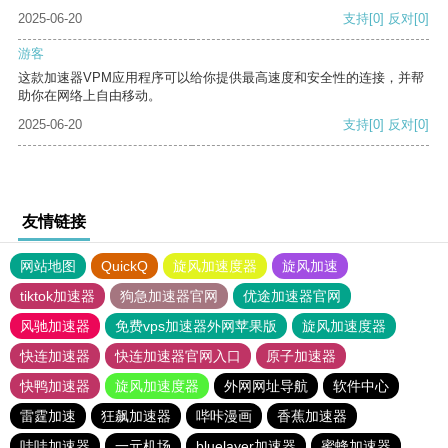
2025-06-20
支持
[0]
反对
[0]
游客
这款加速器VPM应用程序可以给你提供最高速度和安全性的连接，并帮
助你在网络上自由移动。
2025-06-20
支持
[0]
反对
[0]
友情链接
网站地图
QuickQ
旋风加速度器
旋风加速
tiktok加速器
狗急加速器官网
优途加速器官网
风驰加速器
免费vps加速器外网苹果版
旋风加速度器
快连加速器
快连加速器官网入口
原子加速器
快鸭加速器
旋风加速度器
外网网址导航
软件中心
雷霆加速
狂飙加速器
哔咔漫画
香蕉加速器
哇哇加速器
一元机场
bluelayer加速器
蜜蜂加速器