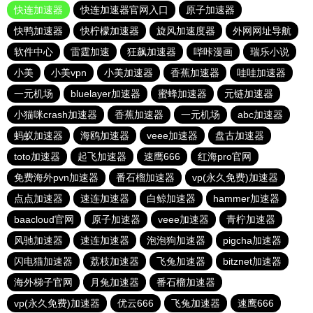
快连加速器
快连加速器官网入口
原子加速器
快鸭加速器
快柠檬加速器
旋风加速度器
外网网址导航
软件中心
雷霆加速
狂飙加速器
哔咔漫画
瑞乐小说
小美
小美vpn
小美加速器
香蕉加速器
哇哇加速器
一元机场
bluelayer加速器
蜜蜂加速器
元链加速器
小猫咪crash加速器
香蕉加速器
一元机场
abc加速器
蚂蚁加速器
海鸥加速器
veee加速器
盘古加速器
toto加速器
起飞加速器
速鹰666
红海pro官网
免费海外pvn加速器
番石榴加速器
vp(永久免费)加速器
点点加速器
速连加速器
白鲸加速器
hammer加速器
baacloud官网
原子加速器
veee加速器
青柠加速器
风驰加速器
速连加速器
泡泡狗加速器
pigcha加速器
闪电猫加速器
荔枝加速器
飞兔加速器
bitznet加速器
海外梯子官网
月兔加速器
番石榴加速器
vp(永久免费)加速器
优云666
飞兔加速器
速鹰666