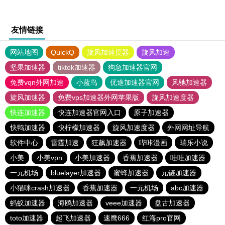
友情链接
网站地图
QuickQ
旋风加速度器
旋风加速
坚果加速器
tiktok加速器
狗急加速器官网
免费vqn外网加速
小蓝鸟
优途加速器官网
风驰加速器
旋风加速器
免费vps加速器外网苹果版
旋风加速度器
快连加速器
快连加速器官网入口
原子加速器
快鸭加速器
快柠檬加速器
旋风加速度器
外网网址导航
软件中心
雷霆加速
狂飙加速器
哔咔漫画
瑞乐小说
小美
小美vpn
小美加速器
香蕉加速器
哇哇加速器
一元机场
bluelayer加速器
蜜蜂加速器
元链加速器
小猫咪crash加速器
香蕉加速器
一元机场
abc加速器
蚂蚁加速器
海鸥加速器
veee加速器
盘古加速器
toto加速器
起飞加速器
速鹰666
红海pro官网