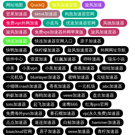
网站地图
QuickQ
旋风加速度器
旋风加速
坚果加速器
tiktok加速器
狗急加速器官网
免费vqn外网加速
小蓝鸟
优途加速器官网
风驰加速器
旋风加速器
免费vps加速器外网苹果版
旋风加速度器
快连加速器
快连加速器官网入口
原子加速器
快鸭加速器
快柠檬加速器
旋风加速度器
外网网址导航
软件中心
雷霆加速
狂飙加速器
哔咔漫画
瑞乐小说
小美
小美vpn
小美加速器
香蕉加速器
哇哇加速器
一元机场
bluelayer加速器
蜜蜂加速器
元链加速器
小猫咪crash加速器
香蕉加速器
一元机场
abc加速器
蚂蚁加速器
海鸥加速器
veee加速器
盘古加速器
toto加速器
起飞加速器
速鹰666
红海pro官网
免费海外pvn加速器
番石榴加速器
vp(永久免费)加速器
点点加速器
速连加速器
白鲸加速器
hammer加速器
baacloud官网
原子加速器
veee加速器
青柠加速器