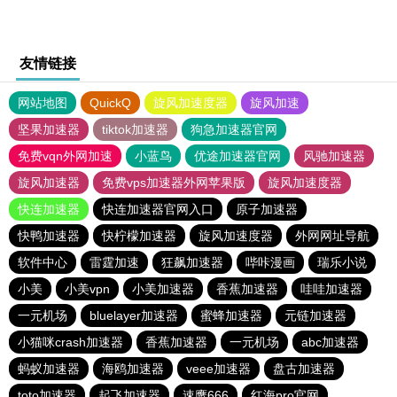
友情链接
网站地图
QuickQ
旋风加速度器
旋风加速
坚果加速器
tiktok加速器
狗急加速器官网
免费vqn外网加速
小蓝鸟
优途加速器官网
风驰加速器
旋风加速器
免费vps加速器外网苹果版
旋风加速度器
快连加速器
快连加速器官网入口
原子加速器
快鸭加速器
快柠檬加速器
旋风加速度器
外网网址导航
软件中心
雷霆加速
狂飙加速器
哔咔漫画
瑞乐小说
小美
小美vpn
小美加速器
香蕉加速器
哇哇加速器
一元机场
bluelayer加速器
蜜蜂加速器
元链加速器
小猫咪crash加速器
香蕉加速器
一元机场
abc加速器
蚂蚁加速器
海鸥加速器
veee加速器
盘古加速器
toto加速器
起飞加速器
速鹰666
红海pro官网