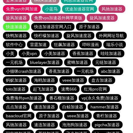
坚果加速器
tiktok加速器
狗急加速器官网
免费vqn外网加速
小蓝鸟
优途加速器官网
风驰加速器
旋风加速器
免费vps加速器外网苹果版
旋风加速度器
快连加速器
快连加速器官网入口
原子加速器
快鸭加速器
快柠檬加速器
旋风加速度器
外网网址导航
软件中心
雷霆加速
狂飙加速器
哔咔漫画
瑞乐小说
小美
小美vpn
小美加速器
香蕉加速器
哇哇加速器
一元机场
bluelayer加速器
蜜蜂加速器
元链加速器
小猫咪crash加速器
香蕉加速器
一元机场
abc加速器
蚂蚁加速器
海鸥加速器
veee加速器
盘古加速器
toto加速器
起飞加速器
速鹰666
红海pro官网
免费海外pvn加速器
番石榴加速器
vp(永久免费)加速器
点点加速器
速连加速器
白鲸加速器
hammer加速器
baacloud官网
原子加速器
veee加速器
青柠加速器
风驰加速器
速连加速器
泡泡狗加速器
pigcha加速器