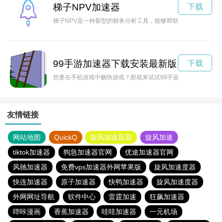
梯子NPV加速器
下载
梯子NPV是一种新型的财务分析工具，能够帮助企业更准确地
99手游加速器下载安装最新版
下载
想要在手机游戏中畅快游戏？那就来试试99手游加速器官方版
友情链接
网站地图
QuickQ
旋风加速度器
旋风加速
tiktok加速器
狗急加速器官网
优途加速器官网
风驰加速器
免费vps加速器外网苹果版
旋风加速度器
快连加速器
原子加速器
快鸭加速器
旋风加速度器
外网网址导航
软件中心
雷霆加速
狂飙加速器
哔咔漫画
香蕉加速器
哇哇加速器
一元机场